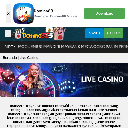
Domino88
×
Download
Download Domino88 Mobile
MASUK
DAFTAR
ON E-WALLET JAGO JENIUS MANDIRI MAYBANK MEGA OCBC PANIN PER
INFO:
Beranda | Live Casino
d0m88tech.xyz Live number menyajikan permainan tradisional yang
menghadirkan nostalgia akan permainan jaman dulu. Live number
d0m88tech.xyz hadir dengan game pilihan populer seperti game suwit
khas indonesia, kemudian gongball, samgong, roulette, 24D, monopoli,
billiard, dan game seru lainnya. mainkan sekarang game online
terpopuler idnlive lainnya hanya di d0m88tech.xyz dan raih kesempatan