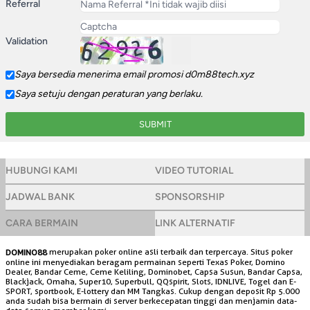
Referral
Validation
Saya bersedia menerima email promosi d0m88tech.xyz
Saya setuju dengan peraturan yang berlaku.
SUBMIT
HUBUNGI KAMI
VIDEO TUTORIAL
JADWAL BANK
SPONSORSHIP
CARA BERMAIN
LINK ALTERNATIF
merupakan poker online asli terbaik dan terpercaya. Situs poker
DOMINO88
online ini menyediakan beragam permainan seperti Texas Poker, Domino
Dealer, Bandar Ceme, Ceme Keliling, Dominobet, Capsa Susun, Bandar Capsa,
Blackjack, Omaha, Super10, Superbull, QQspirit, Slots, IDNLIVE, Togel dan E-
SPORT, sportbook, E-lottery dan MM Tangkas. Cukup dengan deposit Rp 5.000
anda sudah bisa bermain di server berkecepatan tinggi dan menjamin data-